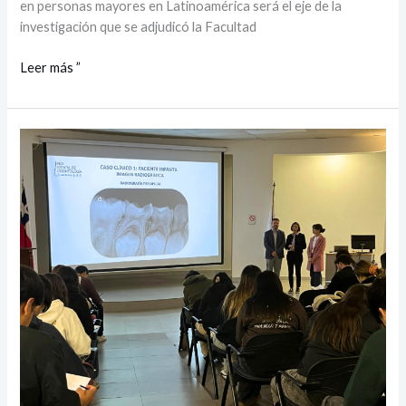
en personas mayores en Latinoamérica será el eje de la
investigación que se adjudicó la Facultad
Leer más ”
UTalca
organizó
piloto
nacional
del
Examen
de
Odontología