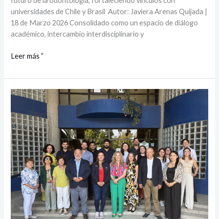
futuro de la odontología, fortaleciendo vínculos con
universidades de Chile y Brasil Autor: Javiera Arenas Quijada |
18 de Marzo 2026 Consolidado como un espacio de diálogo
académico, intercambio interdisciplinario y
Leer más ”
UTalca
y
SENAMA
abordan
Mesa
de
Salud
Bucal
y
Envejecimiento