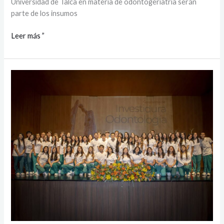
Universidad de Talca en materia de odontogeriatría serán
parte de los insumos
Leer más ”
Odontología:
Investidura
marcó
inicio
clínico
de
estudiantes