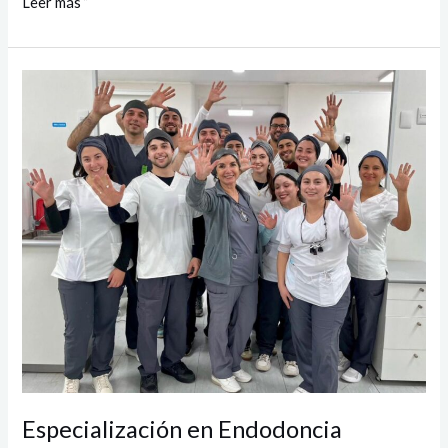
Leer más ”
Especialización
en
Endodoncia
obtiene
5
años
de
acreditación
Especialización en Endodoncia