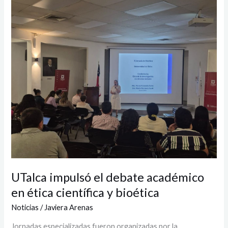
impulsó
el
debate
académico
en
ética
científica
y
bioética
UTalca impulsó el debate académico
en ética científica y bioética
Noticias
/
Javiera Arenas
Jornadas especializadas fueron organizadas por la