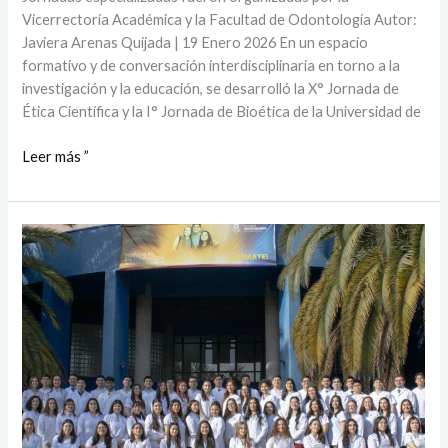
Vicerrectoría Académica y la Facultad de Odontología Autor:
Javiera Arenas Quijada | 19 Enero 2026 En un espacio
formativo y de conversación interdisciplinaria en torno a la
investigación y la educación, se desarrolló la X° Jornada de
Ética Científica y la I° Jornada de Bioética de la Universidad de
Leer más ”
Facultad
de
Odontología
celebró
titulación
y
graduación
de
nuevos
profesionales