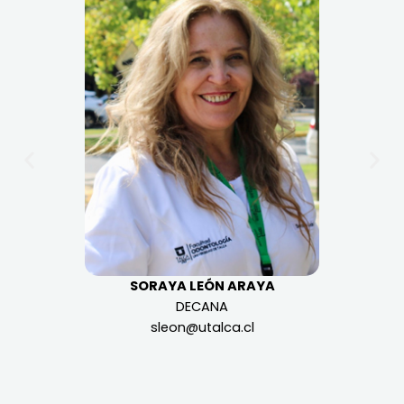
DRA. CAROLINA SABANDO VARAS
DIRECTORA
CLÍNICAS ODONTOLÓGICAS
csabando@utalca.cl